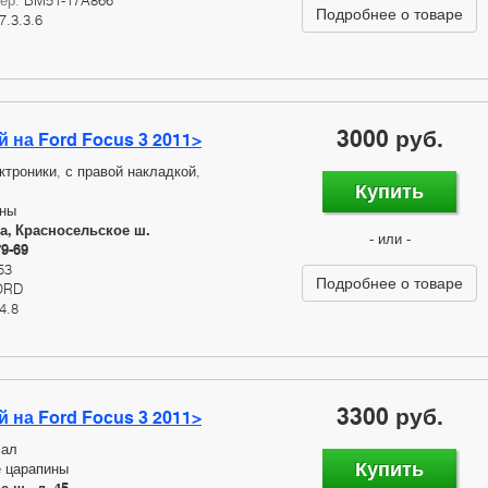
мер:
BM51-17A866
Подробнее о товаре
7.3.3.6
3000 руб.
 на Ford Focus 3 2011>
ктроники, с правой накладкой,
Купить
ины
а, Красносельское ш.
- или -
79-69
53
Подробнее о товаре
ORD
4.8
3300 руб.
 на Ford Focus 3 2011>
сал
Купить
 царапины