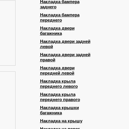
Накладка бампера
заднего
Накладка бампера
переднего
Накладка двери
багажника
Накладка двери задней
левой
Накладка двери задней
правой
Накладка двери
передней левой
Накладка крыла
переднего левого
Накладка крыла
переднего правого
Накладка крышки
багажника
Накладка на крышу