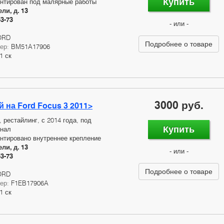
Купить
нтирован под малярные работы
ли, д. 13
53-73
- или -
ORD
Подробнее о товаре
мер:
BM51A17906
1 ск
3000 руб.
 на Ford Focus 3 2011>
, рестайлинг, с 2014 года, под
Купить
инал
нтировано внутреннее крепление
ли, д. 13
- или -
53-73
Подробнее о товаре
ORD
мер:
F1EB17906A
1 ск