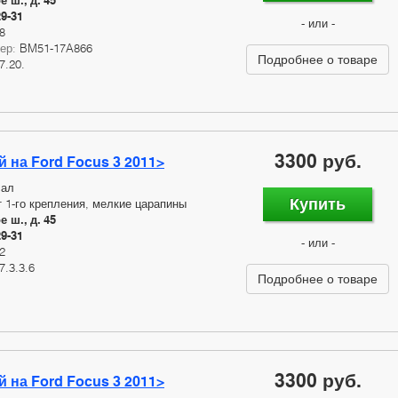
 ш., д. 45
29-31
- или -
8
мер:
BM51-17A866
Подробнее о товаре
7.20.
3300 руб.
 на Ford Focus 3 2011>
сал
Купить
 1-го крепления, мелкие царапины
 ш., д. 45
29-31
- или -
2
7.3.3.6
Подробнее о товаре
3300 руб.
 на Ford Focus 3 2011>