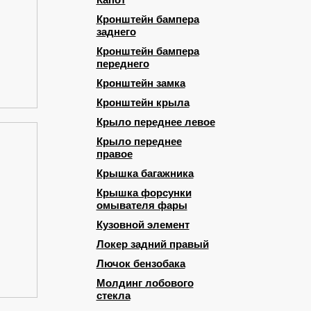
Капот
Кронштейн бампера
заднего
Кронштейн бампера
переднего
Кронштейн замка
Кронштейн крыла
Крыло переднее левое
Крыло переднее
правое
Крышка багажника
Крышка форсунки
омывателя фары
Кузовной элемент
Локер задний правый
Лючок бензобака
Молдинг лобового
стекла