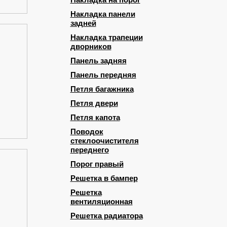
Накладка на порог
Накладка панели
задней
Накладка трапеции
дворников
Панель задняя
Панель передняя
Петля багажника
Петля двери
Петля капота
Поводок
стеклоочистителя
переднего
Порог правый
Решетка в бампер
Решетка
вентиляционная
Решетка радиатора