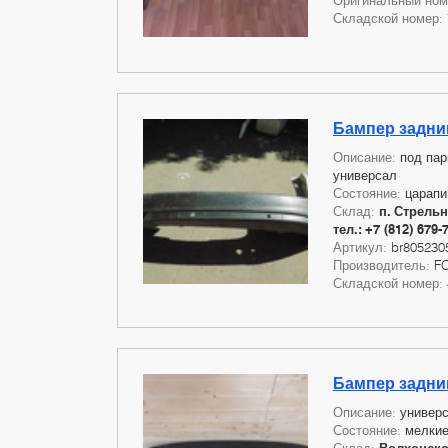
Оригинальный но
Складской номер:
Бампер задний
Описание:
под пар
универсал
Состояние:
царап
Склад:
п. Стрельн
тел.: +7 (812) 679-
Артикул:
br805230
Производитель:
F
Складской номер:
Бампер задний
Описание:
универ
Состояние:
мелкие