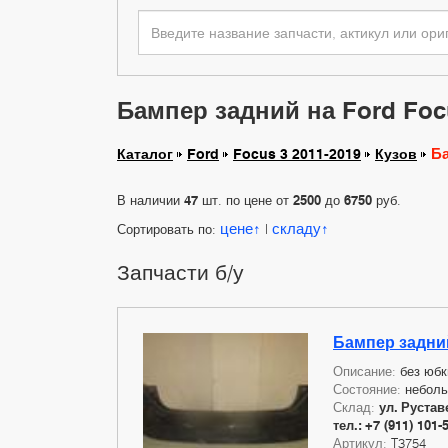
Бампер задний на Ford Focu
Б
Каталог
Ford
Focus 3 2011-2019
Кузов
В наличии
47
шт. по цене от
2500
до
6750
руб.
цене
складу
Сортировать по:
|
Запчасти б/у
Бампер задний
Описание:
без юбк
Состояние:
небол
Склад:
ул. Руставе
тел.: +7 (911) 101-
Артикул:
T3754