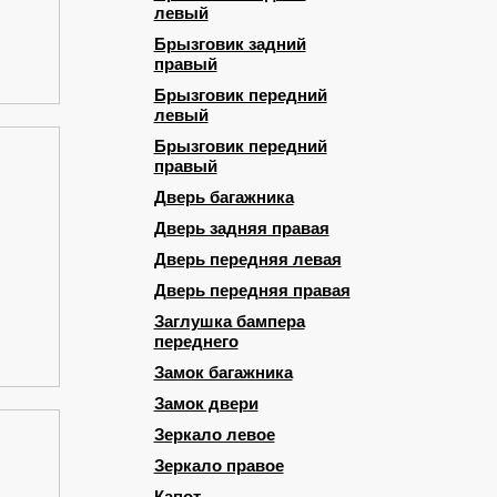
левый
Брызговик задний
правый
Брызговик передний
левый
Брызговик передний
правый
Дверь багажника
Дверь задняя правая
Дверь передняя левая
Дверь передняя правая
Заглушка бампера
переднего
Замок багажника
Замок двери
Зеркало левое
Зеркало правое