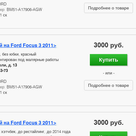
ORD
Подробнее о товаре
мер:
BM51-A17906-AGW
1 ск
3000 руб.
 на Ford Focus 3 2011>
, без юбки, красный
Купить
нтирован под малярные работы
ли, д. 13
53-73
- или -
ORD
Подробнее о товаре
мер:
BM51-A17906-AGW
1 ск
3000 руб.
 на Ford Focus 3 2011>
 хэтчбек, до рестайлинг, до 2014 года