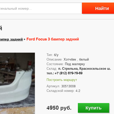
Найти
й
Ford Focus 3 бампер задний
мпер задний
Тип:
б/у
Описание:
Хэтчбек , белый
Состояние:
Под малярку
Склад:
п. Стрельна, Красносельское ш.
тел.: +7 (812) 679-79-69
Построить маршрут
Артикул:
30513008
Складской номер:
4.2
4950 руб.
Купить