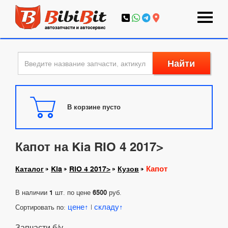
Найти
В корзине пусто
Капот на Kia RIO 4 2017>
Капот
Каталог
Kia
RIO 4 2017>
Кузов
В наличии
1
шт. по цене
6500
руб.
цене
складу
Сортировать по:
|
Запчасти б/у