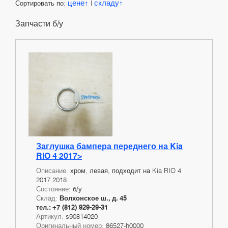
цене
складу
Сортировать по:
|
Запчасти б/у
Заглушка бампера переднего на Kia
RIO 4 2017>
Описание:
хром, левая, подходит на Kia RIO 4
2017 2018
Состояние:
б/у
Склад:
Волхонское ш., д. 45
тел.: +7 (812) 929-29-31
Артикул:
s90814020
Оригинальный номер:
86527-h0000