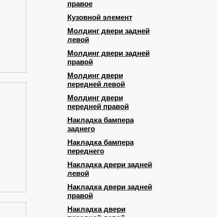
правое
Кузовной элемент
Молдинг двери задней
левой
Молдинг двери задней
правой
Молдинг двери
передней левой
Молдинг двери
передней правой
Накладка бампера
заднего
Накладка бампера
переднего
Накладка двери задней
левой
Накладка двери задней
правой
Накладка двери