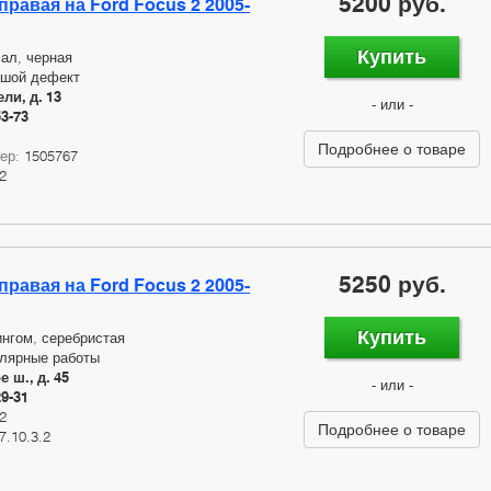
5200 руб.
правая на Ford Focus 2 2005-
Купить
ал, черная
ьшой дефект
ли, д. 13
- или -
53-73
Подробнее о товаре
мер:
1505767
2
5250 руб.
правая на Ford Focus 2 2005-
Купить
нгом, серебристая
лярные работы
 ш., д. 45
- или -
29-31
2
Подробнее о товаре
7.10.3.2