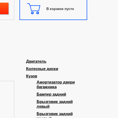
В корзине пусто
Двигатель
Колесные диски
Кузов
Амортизатор двери
багажника
Бампер задний
Брызговик задний
левый
Брызговик задний