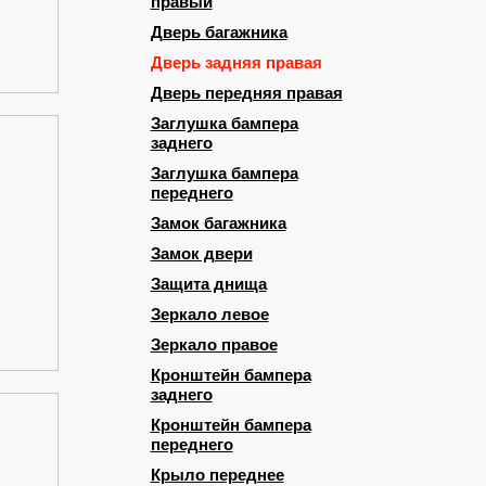
правый
Дверь багажника
Дверь задняя правая
Дверь передняя правая
Заглушка бампера
заднего
Заглушка бампера
переднего
Замок багажника
Замок двери
Защита днища
Зеркало левое
Зеркало правое
Кронштейн бампера
заднего
Кронштейн бампера
переднего
Крыло переднее