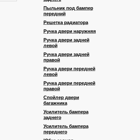
Пыльник под бампер
передний
Решетка радиатора
Ручка двери наружняя
Ручка двери задней
левой
Ручка двери задней
правой
Ручка двери передней
левой
Ручка двери передней
правой
Спойлер двери
багажника
Усилитель бампера
заднего
Усилитель бампера
переднего