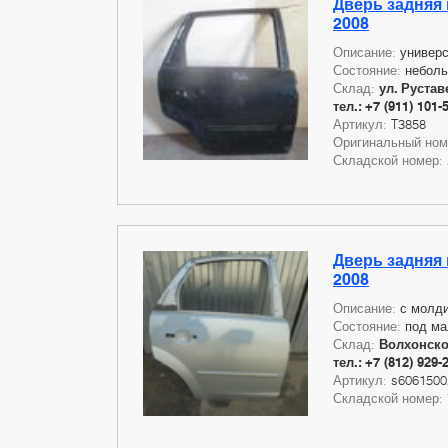
Дверь задняя 
2008
Описание:
универс
Состояние:
небол
Склад:
ул. Руставе
тел.: +7 (911) 101-
Артикул:
T3858
Оригинальный но
Складской номер:
Дверь задняя 
2008
Описание:
с молди
Состояние:
под ма
Склад:
Волхонское
тел.: +7 (812) 929-
Артикул:
s6061500
Складской номер: