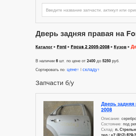
Дверь задняя правая на For
Дв
Каталог
Ford
Focus 2 2005-2008
Кузов
В наличии
6
шт. по цене от
2400
до
5250
руб.
цене
складу
Сортировать по:
|
Запчасти б/у
Дверь задняя 
2008
Описание:
серебр
Состояние:
под ре
Склад:
п. Стрельн
тел.: +7 (812) 679-