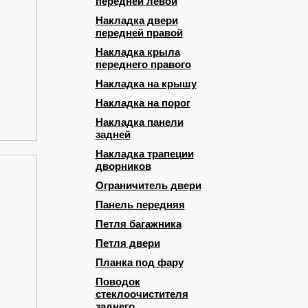
передней левой
Накладка двери
передней правой
Накладка крыла
переднего правого
Накладка на крышу
Накладка на порог
Накладка панели
задней
Накладка трапеции
дворников
Ограничитель двери
Панель передняя
Петля багажника
Петля двери
Планка под фару
Поводок
стеклоочистителя
заднего