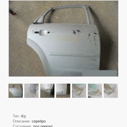
Тип:
б/у
Описание:
серебро
Состояние:
под ремонт