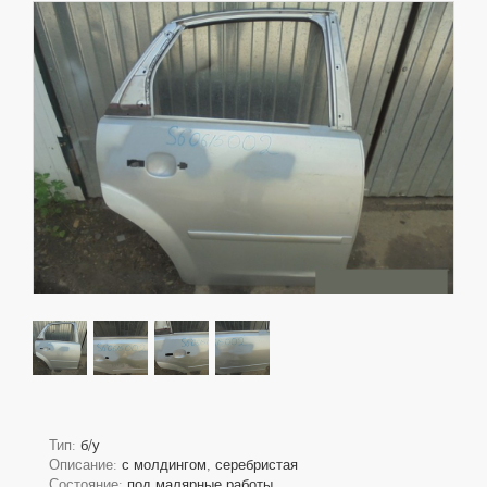
Тип:
б/у
Описание:
с молдингом, серебристая
Состояние:
под малярные работы