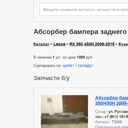
Абсорбер бампера заднего 
Каталог
Lexus
RX 350 450H 2009-2015
Куз
В наличии
1
шт. по цене
1000
руб.
цене
складу
Сортировать по:
|
Запчасти б/у
Абсорбер бам
350/450H 2009
Склад:
ул. Руставе
тел.: +7 (911) 101-
Артикул:
T2009
Оригинальный но