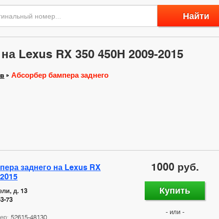
Найти
на Lexus RX 350 450H 2009-2015
Абсорбер бампера заднего
ов
1000 руб.
пера заднего на Lexus RX
-2015
Купить
ли, д. 13
53-73
- или -
мер:
52615-48130