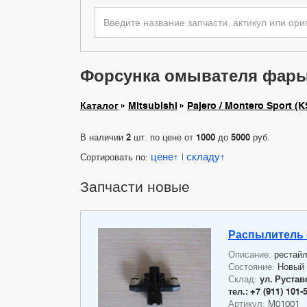
Форсунка омывателя фары на
Каталог
Mitsubishi
Pajero / Montero Sport (K
В наличии
2
шт. по цене от
1000
до
5000
руб.
цене
складу
Сортировать по:
|
Запчасти новые
Распылитель
Описание:
рестайл
Состояние:
Новый
Склад:
ул. Руставе
тел.: +7 (911) 101-
Артикул:
M01001