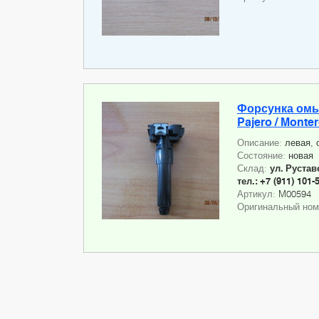
Форсунка омы
Pajero / Monte
Описание:
левая, 
Состояние:
новая
Склад:
ул. Руставе
тел.: +7 (911) 101-
Артикул:
M00594
Оригинальный но