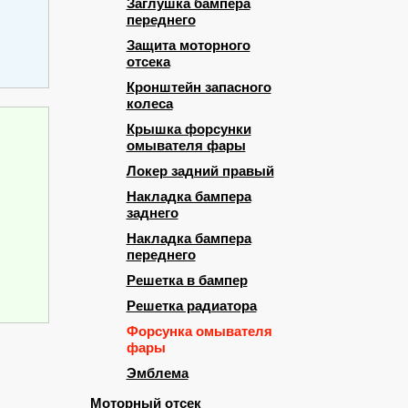
Заглушка бампера
переднего
Защита моторного
отсека
Кронштейн запасного
колеса
Крышка форсунки
омывателя фары
Локер задний правый
Накладка бампера
заднего
Накладка бампера
переднего
Решетка в бампер
Решетка радиатора
Форсунка омывателя
фары
Эмблема
Моторный отсек