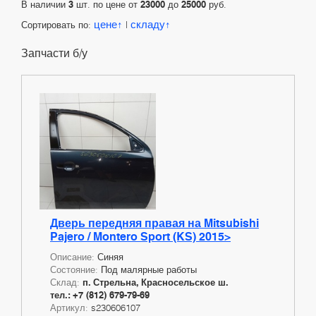
В наличии
3
шт. по цене от
23000
до
25000
руб.
цене
складу
Сортировать по:
|
Запчасти б/у
Дверь передняя правая на Mitsubishi
Pajero / Montero Sport (KS) 2015>
Описание:
Синяя
Состояние:
Под малярные работы
Склад:
п. Стрельна, Красносельское ш.
тел.: +7 (812) 679-79-69
Артикул:
s230606107