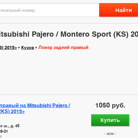
Найти
ubishi Pajero / Montero Sport (KS) 2
Локер задний правый
S) 2015>
Кузов
1050 руб.
равый на Mitsubishi Pajero /
(KS) 2015>
Купить
 ш., д. 45
29-31
- или -
1