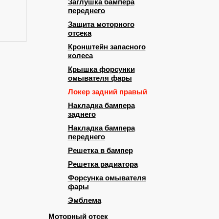
Заглушка бампера
переднего
Защита моторного
отсека
Кронштейн запасного
колеса
Крышка форсунки
омывателя фары
Локер задний правый
Накладка бампера
заднего
Накладка бампера
переднего
Решетка в бампер
Решетка радиатора
Форсунка омывателя
фары
Эмблема
Моторный отсек