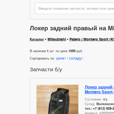
Локер задний правый на Mits
Каталог
Mitsubishi
Pajero / Montero Sport (K
В наличии
1
шт. по цене
1050
руб.
цене
складу
Сортировать по:
|
Запчасти б/у
Локер задний п
Montero Sport 
Состояние:
б/у
Склад:
Волхонское
тел.: +7 (812) 929-
Артикул:
s7070102