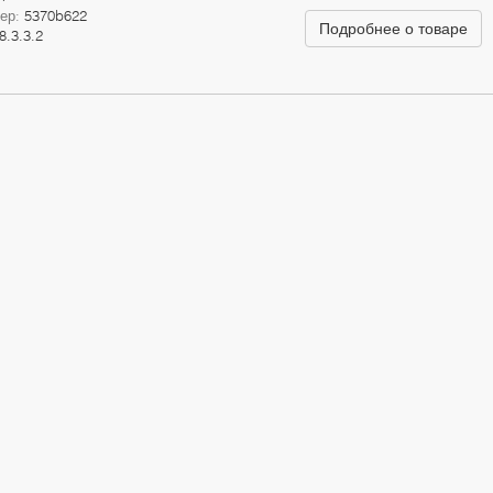
мер:
5370b622
Подробнее о товаре
8.3.3.2