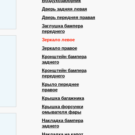
Воздухозаборник
Дверь задняя левая
Дверь передняя правая
Заглушка бампера
переднего
Зеркало левое
Зеркало правое
Кронштейн бампера
заднего
Кронштейн бампера
переднего
Крыло переднее
правое
Крышка багажника
Крышка форсунки
омывателя фары
Накладка бампера
заднего
Накладка на капот