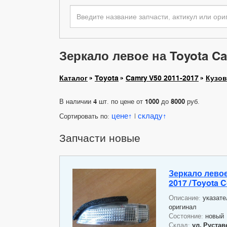
Зеркало левое на Toyota Ca
Каталог
Toyota
Camry V50 2011-2017
Кузов
В наличии
4
шт. по цене от
1000
до
8000
руб.
цене
складу
Сортировать по:
|
Запчасти новые
Зеркало левое
2017 / Toyota 
Описание:
указате
оригинал
Состояние:
новый
Склад:
ул. Руставе