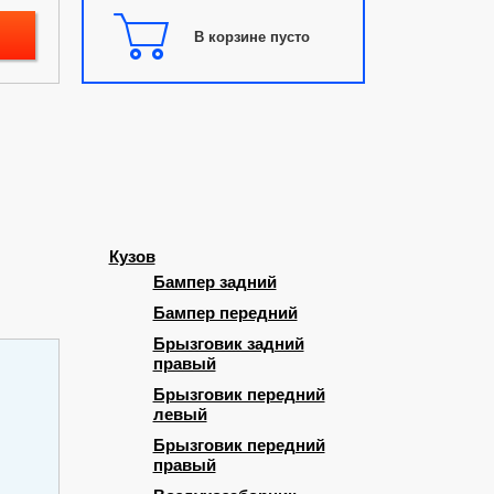
В корзине пусто
Кузов
Бампер задний
Бампер передний
Брызговик задний
правый
Брызговик передний
левый
Брызговик передний
правый