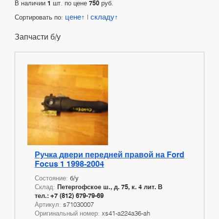
В наличии
1
шт. по цене
750
руб.
цене
складу
Сортировать по:
|
Запчасти б/у
Ручка двери передней правой на Ford
Focus 1 1998-2004
Состояние:
б/у
Склад:
Петергофское ш., д. 75, к. 4 лит. В
тел.: +7 (812) 679-79-69
Артикул:
s71030007
Оригинальный номер:
xs41-a224a36-ah