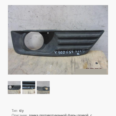
Тип:
б/у
Описание:
рамка противотуманной фары правой, с