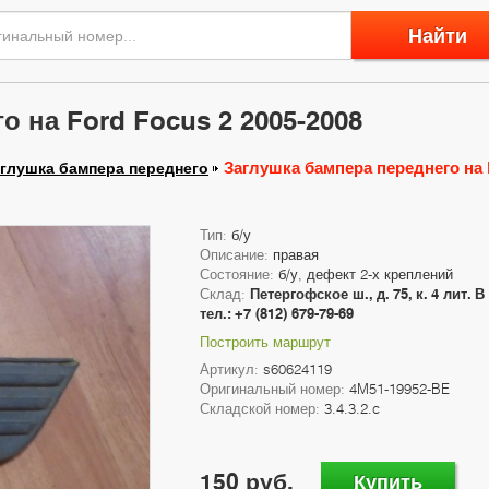
Найти
о на Ford Focus 2 2005-2008
Заглушка бампера переднего на F
глушка бампера переднего
Тип:
б/у
Описание:
правая
Состояние:
б/у, дефект 2-х креплений
Склад:
Петергофское ш., д. 75, к. 4 лит. В
тел.: +7 (812) 679-79-69
Построить маршрут
Артикул:
s60624119
Оригинальный номер:
4M51-19952-BE
Складской номер:
3.4.3.2.c
150 руб.
Купить