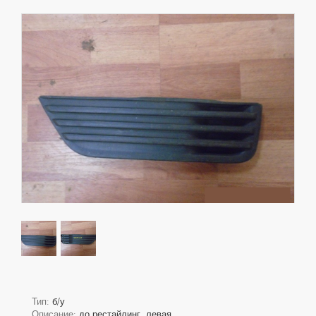
Тип:
б/у
Описание:
до рестайлинг, левая