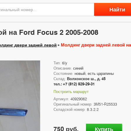
Найти
й на Ford Focus 2 2005-2008
Молдинг двери задней левой на 
лдинг двери задней левой
Тип:
б/у
Описание:
синий
Состояние:
новый, есть царапины
Склад:
Волхонское ш., д. 45
тел.: +7 (812) 929-29-31
Построить маршрут
Артикул:
40929062
Оригинальный номер:
3M51-R25533
Складской номер:
8.3.2.2
750 руб.
Купить