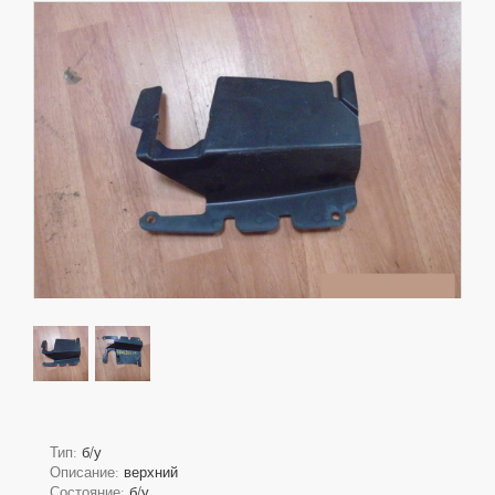
Тип:
б/у
Описание:
верхний
Состояние:
б/у