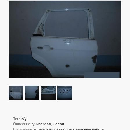
Тип:
б/у
Описание:
универсал, белая
Состояние:
отремонтирована под малярные работы