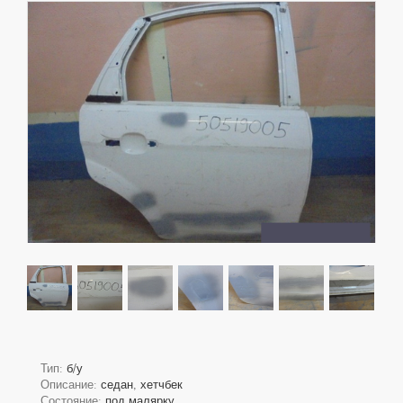
Тип:
б/у
Описание:
седан, хетчбек
Состояние:
под малярку