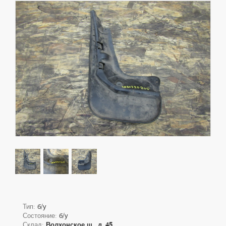
Тип:
б/у
Состояние:
б/у
Склад:
Волхонское ш., д. 45