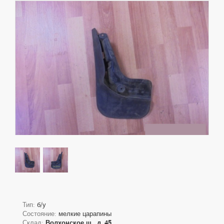
Тип:
б/у
Состояние:
мелкие царапины
Склад:
Волхонское ш., д. 45