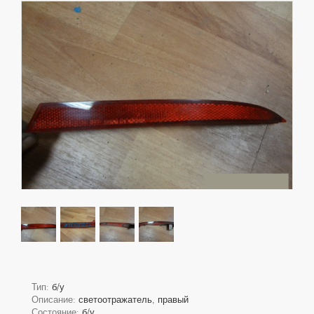
Тип:
б/у
Описание:
светоотражатель, правый
Состояние:
б/у