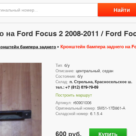
Найти
на Ford Focus 2 2008-2011 / Ford Foc
Кронштейн бампера заднего на For
онштейн бампера заднего
Тип:
б/у
Описание:
центральный, седан
Состояние:
б/у
Склад:
п. Стрельна, Красносельское ш.
тел.: +7 (812) 679-79-69
Построить маршрут
Артикул:
r60901006
Оригинальный номер:
5M51-17B861-A
Складской номер:
6.1.5.4
600 руб.
Купить