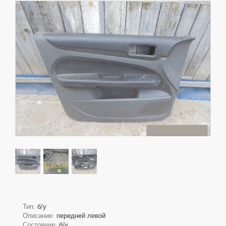
Тип:
б/у
Описание:
передней левой
Состояние:
б/у