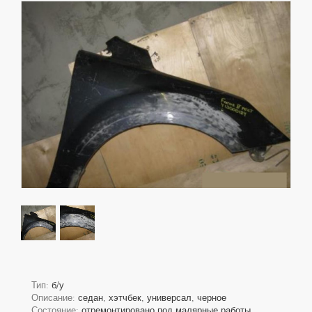
Тип:
б/у
Описание:
седан, хэтчбек, универсал, черное
Состояние:
отремонтировано под малярные работы