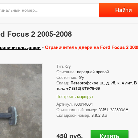
Найти
d Focus 2 2005-2008
Ограничитель двери на Ford Focus 2 200
раничитель двери
Тип:
б/у
Описание:
передней правой
Состояние:
б/у
Склад:
Петергофское ш., д. 75, к. 4 лит. В
тел.: +7 (812) 679-79-69
Построить маршрут
Артикул:
r60614004
Оригинальный номер:
3M51-P23500AE
Складской номер:
3.9.2.3.a
450 руб.
Купить