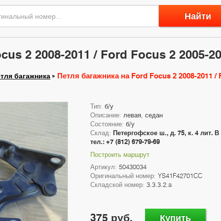
Найти
us 2 2008-2011 / Ford Focus 2 2005-2
Петля багажника на Ford Focus 2 2008-2011 / 
тля багажника
Тип:
б/у
Описание:
левая, седан
Состояние:
б/у
Склад:
Петергофское ш., д. 75, к. 4 лит. В
тел.: +7 (812) 679-79-69
Построить маршрут
Артикул:
50430034
Оригинальный номер:
YS41F42701CC
Складской номер:
3.3.3.2.a
375 руб.
Купить