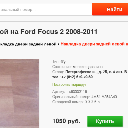
Найти
й на Ford Focus 2 2008-2011
Накладка двери задней левой на
кладка двери задней левой
Тип:
б/у
Состояние:
мелкие царапины
Склад:
Петергофское ш., д. 75, к. 4 лит. В
тел.: +7 (812) 679-79-69
Построить маршрут
Артикул:
s60302116
Оригинальный номер:
4M51-A254A43
Складской номер:
3.3.3.5.b
1050 руб.
Купить