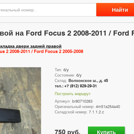
Найти
ой на Ford Focus 2 2008-2011 / Ford 
кладка двери задней правой
 2 2008-2011 / Ford Focus 2 2005-2008
Тип:
б/у
Состояние:
б/у
Склад:
Волхонское ш., д. 45
тел.: +7 (812) 929-29-31
Построить маршрут
Артикул:
br80710283
Оригинальный номер:
4m51a254a40
Складской номер:
7.1.1.2.c
750 руб.
Купить