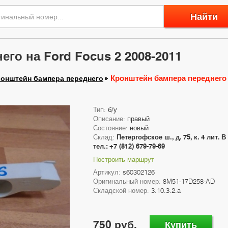
Найти
го на Ford Focus 2 2008-2011
Кронштейн бампера переднего н
онштейн бампера переднего
Тип:
б/у
Описание:
правый
Состояние:
новый
Склад:
Петергофское ш., д. 75, к. 4 лит. В
тел.: +7 (812) 679-79-69
Построить маршрут
Артикул:
s60302126
Оригинальный номер:
8M51-17D258-AD
Складской номер:
3.10.3.2.a
750 руб.
Купить