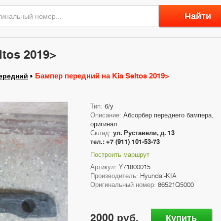
Найти
tos 2019>
Бампер передний на Kia Seltos 2019>
ередний
Тип:
б/у
Описание:
Абсорбер переднего бампера,
оригинал
Склад:
ул. Руставели, д. 13
тел.: +7 (911) 101-53-73
Построить маршрут
Артикул:
Y71800015
Производитель:
Hyundai-KIA
Оригинальный номер:
86521Q5000
2000 руб.
Купить