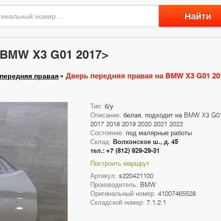
Найти
 BMW X3 G01 2017>
Дверь передняя правая на BMW X3 G01 20
передняя правая
Тип:
б/у
Описание:
белая, подходит на BMW X3 G0
2017 2018 2019 2020 2021 2022
Состояние:
под малярные работы
Склад:
Волхонское ш., д. 45
тел.: +7 (812) 929-29-31
Построить маршрут
Артикул:
s220421100
Производитель:
BMW
Оригинальный номер:
41007465528
Складской номер:
7.1.2.1