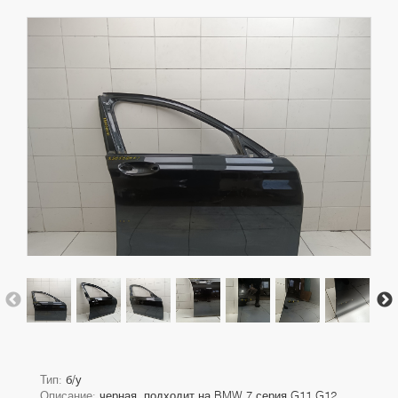
Тип:
б/у
Описание:
черная. подходит на BMW 7 серия G11 G12