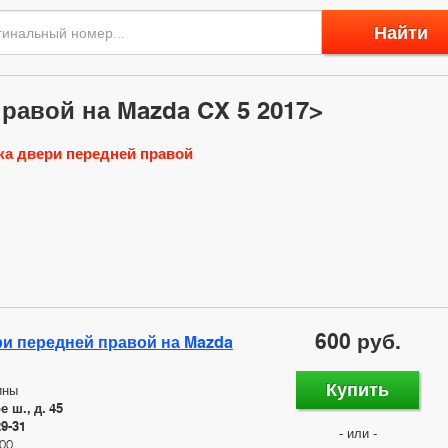
Найти
равой на Mazda CX 5 2017>
ка двери передней правой
600 руб.
ри передней правой на Mazda
Купить
ины
 ш., д. 45
29-31
- или -
00