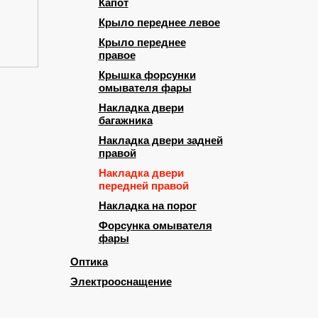
Капот
Крыло переднее левое
Крыло переднее
правое
Крышка форсунки
омывателя фары
Накладка двери
багажника
Накладка двери задней
правой
Накладка двери
передней правой
Накладка на порог
Форсунка омывателя
фары
Оптика
Электрооснащение