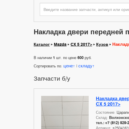
Накладка двери передней п
Наклад
Каталог
Mazda
CX 5 2017>
Кузов
В наличии
1
шт. по цене
600
руб.
цене
складу
Сортировать по:
|
Запчасти б/у
Накладка две
CX 5 2017>
Состояние:
Царап
Склад:
Волхонское
тел.: +7 (812) 929-
Артикул:
s2504161