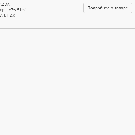
AZDA
Подробнее о товаре
мер:
kb7w-51ra1
7.1.1.2.c