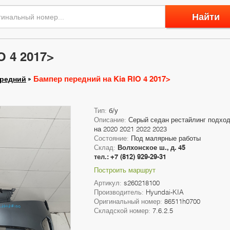
Найти
O 4 2017>
Бампер передний на Kia RIO 4 2017>
ередний
Тип:
б/у
Описание:
Серый седан рестайлинг подхо
на 2020 2021 2022 2023
Состояние:
Под малярные работы
Склад:
Волхонское ш., д. 45
тел.: +7 (812) 929-29-31
Построить маршрут
Артикул:
s260218100
Производитель:
Hyundai-KIA
Оригинальный номер:
86511h0700
Складской номер:
7.6.2.5