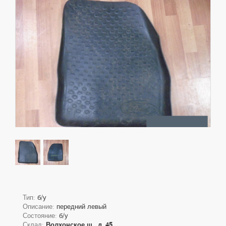
Тип:
б/у
Описание:
передний левый
Состояние:
б/у
Склад:
Волхонское ш., д. 45