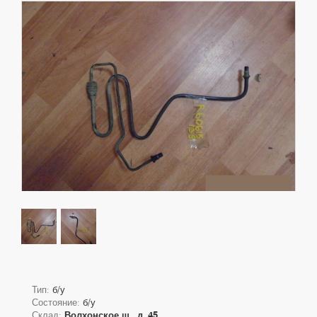
Тип:
б/у
Состояние:
б/у
Склад:
Волхонское ш., д. 45