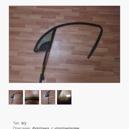
Тип:
б/у
Описание:
форточка, с уплотнителем