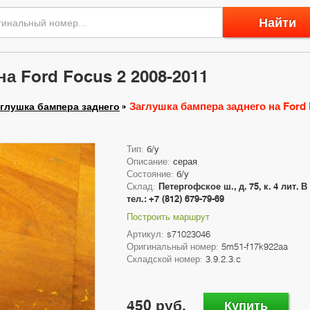
Найти
а Ford Focus 2 2008-2011
Заглушка бампера заднего на Ford 
глушка бампера заднего
Тип:
б/у
Описание:
серая
Состояние:
б/у
Склад:
Петергофское ш., д. 75, к. 4 лит. В
тел.: +7 (812) 679-79-69
Построить маршрут
Артикул:
s71023046
Оригинальный номер:
5m51-f17k922aa
Складской номер:
3.9.2.3.c
450 руб.
Купить