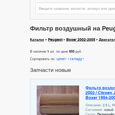
Фильтр воздушный на Peuge
Каталог
Peugeot
Boxer 2002-2005
Двигате
В наличии
1
шт. по цене
650
руб.
цене
складу
Сортировать по:
|
Запчасти новые
Фильтр воздуш
2002 / Citroen
Boxer 1994-200
Описание:
2.5 L, 
Состояние:
новый
Склад:
Петергофско